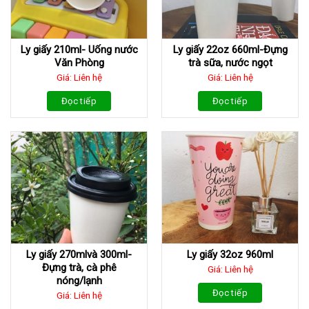
Ly giấy 210ml- Uống nước
Ly giấy 22oz 660ml-Đựng
Văn Phòng
trà sữa, nước ngọt
Giá: Liên hệ
Giá: Liên hệ
Đọc tiếp
Đọc tiếp
Ly giấy 270mlvà 300ml-
Ly giấy 32oz 960ml
Đựng trà, cà phê
Giá: Liên hệ
nóng/lạnh
Đọc tiếp
Giá: Liên hệ