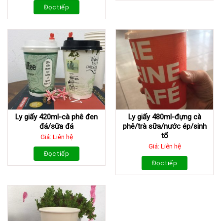
Đọc tiếp
Ly giấy 420ml-cà phê đen
Ly giấy 480ml-đựng cà
đá/sữa đá
phê/trà sữa/nước ép/sinh
tố
Giá: Liên hệ
Giá: Liên hệ
Đọc tiếp
Đọc tiếp