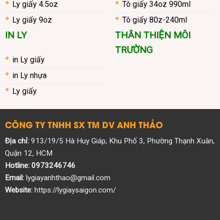
Ly giấy 4.5oz
Tô giấy 34oz 990ml
Ly giấy 9oz
Tô giấy 80z-240ml
IN LY
THÂN THIỆN MÔI
TRƯỜNG
in Ly giấy
in Ly nhựa
Ly giấy
CÔNG TY TNHH SX TM DV ANH THẢO
Địa chỉ:
913/19/5 Hà Huy Giáp, Khu Phố 3, Phường Thạnh Xuân,
Quận 12, HCM
Hotline:
0973246746
Email:
lygiayanhthao@gmail.com
Website:
https://lygiaysaigon.com/